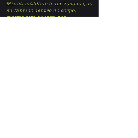
Minha maldade é um veneno que
eu fabrico dentro do corpo,
mesmo sem querer, por
natureza, feito uma cobra. (...)
Onde Comprar