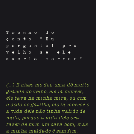
Trecho do
conto “Eu
perguntei pro
velho se ele
queria morrer”
(...) E nisso me deu uma dó muito
grande do velho, ele ia morrer,
ele tava na minha mira, eu com
o dedo no gatilho, ele ia morrer e
a vida dele não tinha valido de
nada, porque a vida dele era
fazer de mim um cara bom, mas
a minha maldade é sem fim.