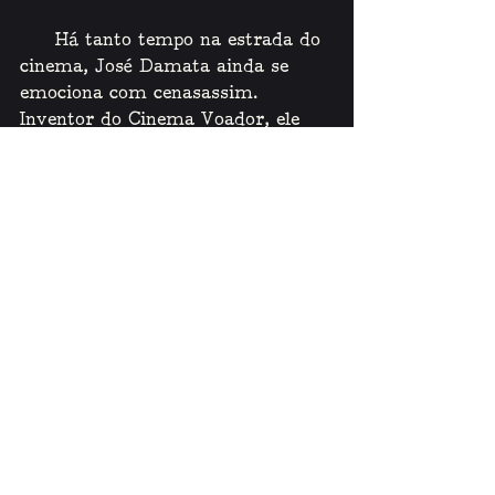
    Há tanto tempo na estrada do 
cinema, José Damata ainda se 
emociona com cenasassim. 
Inventor do Cinema Voador, ele 
era menino quando viu, a céu 
aberto, o primeiro filme da sua 
vida, ­
Tarzan, o Rei do Deserto 
­, na 
praça de Xique-Xique, Bahia.
    Damata investiu em dois 
projetores, de 35 e 16 mm, uma 
tela de 12 x 6 m, arquibancadas 
para 1.200 pessoas e 3 mil watts 
de som. Em junho de 1995, 
conseguiu que o BRB realizasse o 
sonho de levar o cinema aonde o 
povo está, exibindo basicamente 
filmes brasileiros.