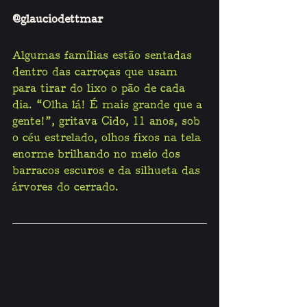
@glauciodettmar
Algumas famílias estão sentadas 
dentro das carroças que usam 
para tirar do lixo o pão de cada 
dia. “Olha lá! É mais grande que a 
gente!”, gritava Cido, 11 anos, sob 
o céu estrelado, olhos fixos na tela 
enorme brilhando no meio dos 
barracos escuros e da silhueta das 
árvores do cerrado.