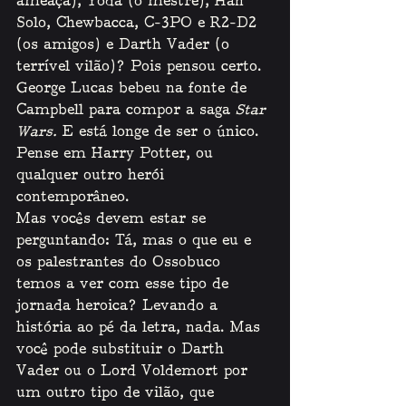
ameaça), Yoda (o mestre), Han 
Solo, Chewbacca, C-3PO e R2-D2 
(os amigos) e Darth Vader (o 
terrível vilão)? Pois pensou certo. 
George Lucas bebeu na fonte de 
Campbell para compor a saga 
Star 
Wars. 
E está longe de ser o único. 
Pense em Harry Potter, ou 
qualquer outro herói 
contemporâneo.
Mas vocês devem estar se 
perguntando: Tá, mas o que eu e 
os palestrantes do Ossobuco 
temos a ver com esse tipo de 
jornada heroica? Levando a 
história ao pé da letra, nada. Mas 
você pode substituir o Darth 
Vader ou o Lord Voldemort por 
um outro tipo de vilão, que 