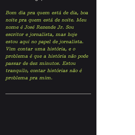
Bom dia pra quem está de dia, boa 
noite pra quem está de noite. Meu 
nome é José Rezende Jr. Sou 
escritor e jornalista, mas hoje 
estou aqui no papel de jornalista. 
Vim contar uma história, e o 
problema é que a história não pode 
passar de dez minutos. Estou 
tranquilo, contar histórias não é 
problema pra mim. 