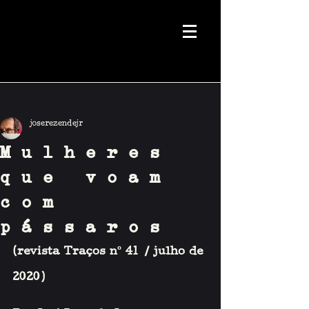
Post
joserezendejr
Mulheres
que voam
com
pássaros
(revista Traços nº 41 
/ julho de 
2020)