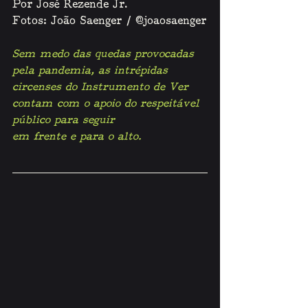
Por José Rezende Jr.
Fotos: João Saenger / 
@joaosaenger
Sem medo das quedas provocadas 
pela pandemia, as intrépidas 
circenses do Instrumento de Ver 
contam com o apoio do respeitável 
público para seguir 
em frente e para o alto.