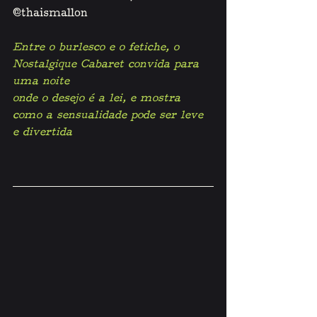
@thaismallon
Entre o burlesco e o fetiche, o 
Nostalgique Cabaret convida para 
uma noite 
onde o desejo é a lei, e mostra 
como a sensualidade pode ser leve 
e divertida