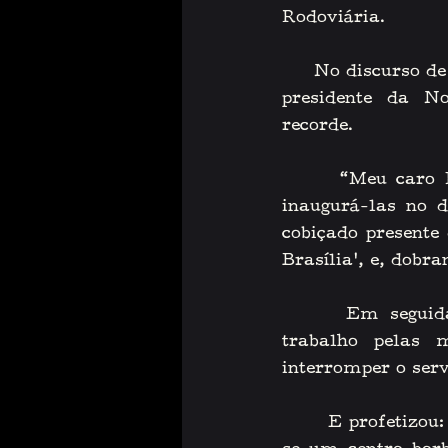
Rodoviária. 
   No discurso de 
presidente da N
recorde. 
    “Meu caro Is
inaugurá-las no d
cobiçado presente
Brasília’, e, dobr
    Em seguida,
trabalho pelas 
interromper o serv
    E profetizou: