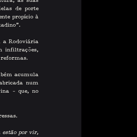
tura, as suas 
elas de porte 
nte propício à 
tadino”.
 a Rodoviária 
infiltrações, 
 reformas.
ambém acumula 
abricada num 
na – que, no 
ressas. 
estão por vir, 