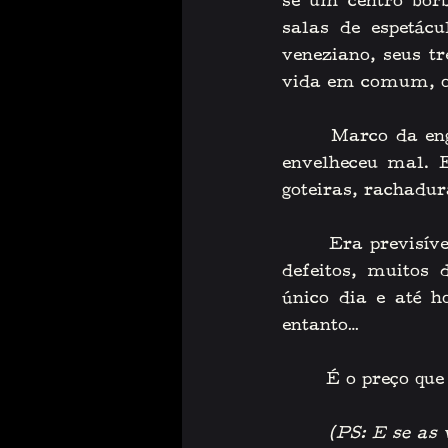
se um centro borb
salas de espetácu
veneziano, seus tr
vida em comum, o l
    Marco da enge
envelheceu mal. E
goteiras, rachadur
    Era previsíve
defeitos, muitos
único dia e até h
entanto…
    É o preço que 
(PS: E se as 