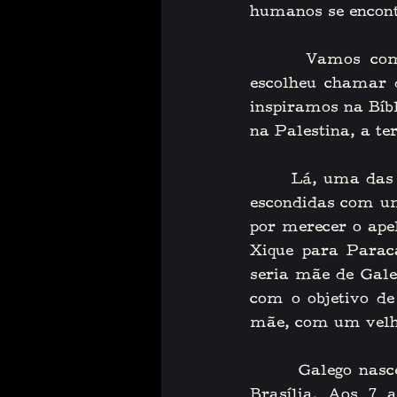
humanos se encont
    Vamos começ
escolheu chamar 
inspiramos na Bíbl
na Palestina, a te
    Lá, uma das fi
escondidas com um
por merecer o ape
Xique para Parac
seria mãe de Gale
com o objetivo de
mãe, com um velh
    Galego nasce
Brasília. Aos 7 