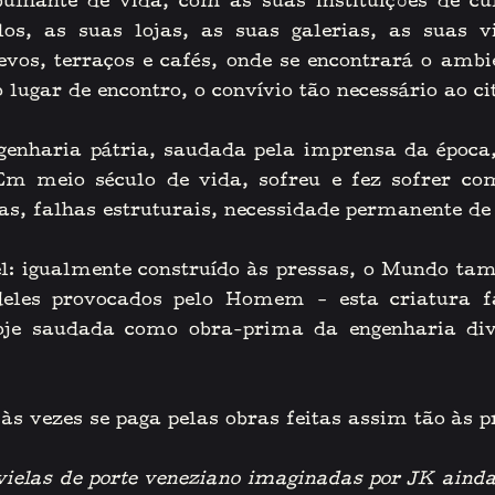
ulhante de vida, com as suas instituições de cul
los, as suas lojas, as suas galerias, as suas vi
evos, terraços e cafés, onde se encontrará o ambie
ugar de encontro, o convívio tão necessário ao ci
nharia pátria, saudada pela imprensa da época,
m meio século de vida, sofreu e fez sofrer com 
as, falhas estruturais, necessidade permanente de
l: igualmente construído às pressas, o Mundo t
 deles provocados pelo Homem – esta criatura f
oje saudada como obra-prima da engenharia divi
às vezes se paga pelas obras feitas assim tão às p
vielas de porte veneziano imaginadas por JK ainda 