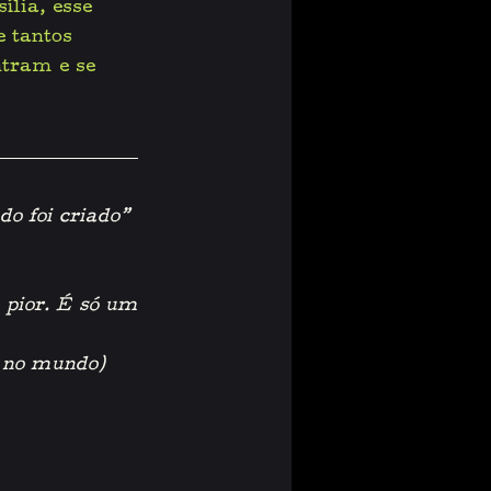
lia, esse 
 tantos 
tram e se 
do foi criado”
pior. É só um 
r no mundo)