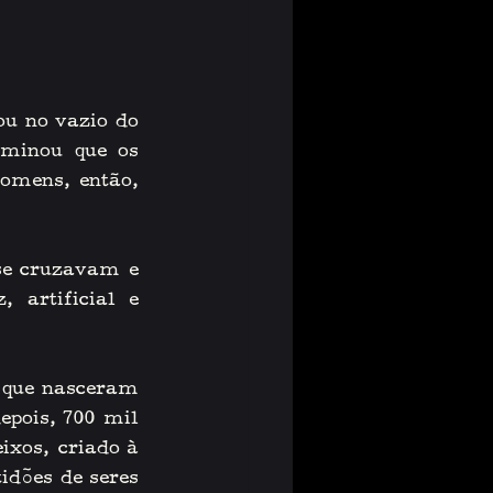
u no vazio do 
minou que os 
omens, então, 
se cruzavam e 
 artificial e 
 que nasceram 
pois, 700 mil 
xos, criado à 
dões de seres 