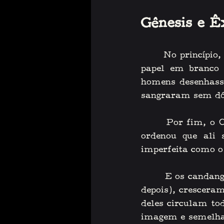
Gênesis e Ê
    No princípio, 
papel em branco 
homens desenhass
sangraram sem dó 
    Por fim, o Cr
ordenou que ali s
imperfeita como 
    E os candangos
depois), cresceram
deles circulam tod
imagem e semelhan