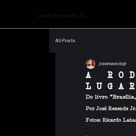
José Rezende Jr.
All Posts
joserezendejr
A RO
LUGA
Do livro “Brasília
Por José Rezende Jr.
Fotos: Ricardo Labas