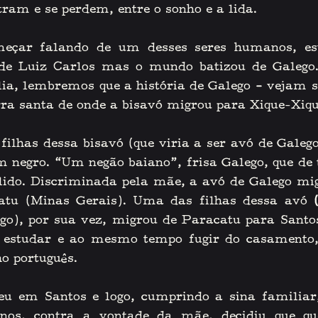
ram e se perdem, entre o sonho e a lida.
ar falando de um desses seres humanos, est
de Luiz Carlos mas o mundo batizou de Galego. 
ia, lembremos que a história de Galego 
– 
vejam s
rra santa de onde a bisavó migrou para Xique-Xiqu
lhas dessa bisavó (que viria a ser avó de Galego)
 negro. “Um negão baiano”, frisa Galego, que de t
lido. Discriminada pela mãe, a avó de Galego mi
atu (Minas Gerais). Uma das filhas dessa avó 
go), por sua vez, migrou de Paracatu para Santos
 estudar e ao mesmo tempo fugir do casamento, 
o português. 
u em Santos e logo, cumprindo a sina familiar,
anos, contra a vontade da mãe, decidiu que que