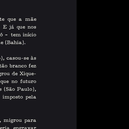
e que a mãe 
E já que nos 
ó 
–
 tem início 
e (Bahia). 
, casou-se às 
ão branco fez 
grou de Xique-
(
que no futuro 
 (São Paulo), 
imposto pela 
 migrou para 
ria engraxar 