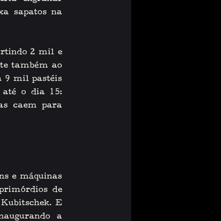
xa sapatos na 
tindo 2 mil e 
ste também ao 
9 mil pastéis 
até o dia 15: 
as caem para 
ns e máquinas 
primórdios de 
Kubitschek. E 
augurando a 