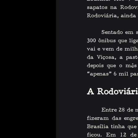
sapatos na Rodovi
Rodoviária, ainda
    Sentado em su
300 ônibus que li
vai e vem de milh
da Viçosa, a past
depois que o mês 
“apenas” 6 mil pas
A Rodoviár
    Entre 28 de n
fizeram das engre
Brasília tinha que
ficou. Em 12 de