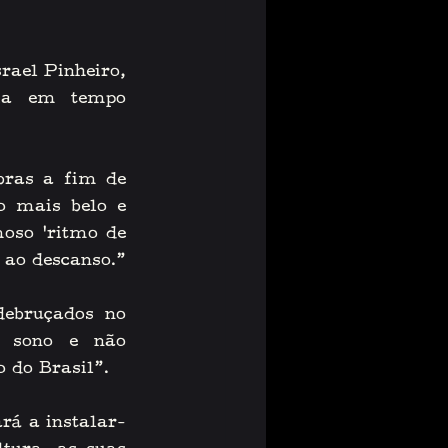
ael Pinheiro, 
lia em tempo 
ras a fim de 
o mais belo e 
oso ‘ritmo de 
s ao descanso.”
bruçados no 
 sono e não 
o do Brasil”. 
rá a instalar-