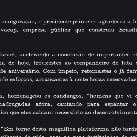
inauguração, o presidente primeiro agradeceu a Isr
ovacap, empresa pública que construiu Brasí
rael, acelerando a conclusão de importantes ob
ia de hoje, trouxestes ao companheiro de luta 
 de aniversário. Com ímpeto, retomastes o já fam
ando esforços, arrancastes à noite horas reservada
 homenageou os candangos, “homens que vi de
madrugadas afora, cantando para espantar o
iço que eles sabiam necessário ao desenvolviment
 “Em torno desta magnífica plataforma não tarda